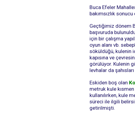
Buca Efeler Mahalles
bakımsızlık sonucu
Geçtiğimiz dönem Buc
başvuruda bulunuldu
için bir çalışma yap
oyun alanı vb. sebep
söküldüğü, kulenin iç
kapısına ve çevresind
görülüyor. Kulenin gi
levhalar da şahıslar
Eskiden boş olan
Ko
metruk kule kısmen d
kullanılırken, kule 
süreci ile ilgili be
getirilmişti.