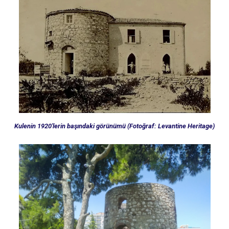
Kulenin 1920'lerin başındaki görünümü (Fotoğraf: Levantine Heritage)