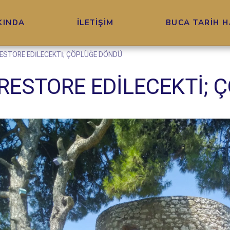
KINDA
İLETİŞİM
BUCA TARİH H
RESTORE EDİLECEKTİ; ÇÖPLÜĞE DÖNDÜ
 RESTORE EDİLECEKTİ;