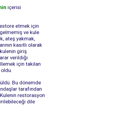
nin
içerisi
restore etmek için
 gelmemiş ve kule
ek, ateş yakmak,
rının kasıtlı olarak
kulenin giriş
arar verildiği
llemek için takılan
 oldu.
ürüldü. Bu dönemde
andaşlar tarafından
. Kulenin restorasyon
rilebileceği dile