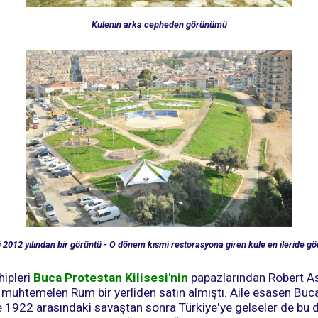
Kulenin arka cepheden görünümü
i 2012 yılından bir görüntü - O dönem kısmi restorasyona giren kule en ileride gö
hipleri
Buca Protestan Kilisesi'nin
papazlarından Robert Ash
a muhtemelen Rum bir yerliden satın almıştı. Aile esasen Buc
 1922 arasındaki savaştan sonra Türkiye'ye gelseler de bu d