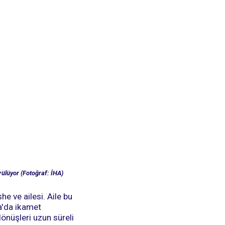
rülüyor (Fotoğraf: İHA)
e ve ailesi. Aile bu
a'da ikamet
önüşleri uzun süreli