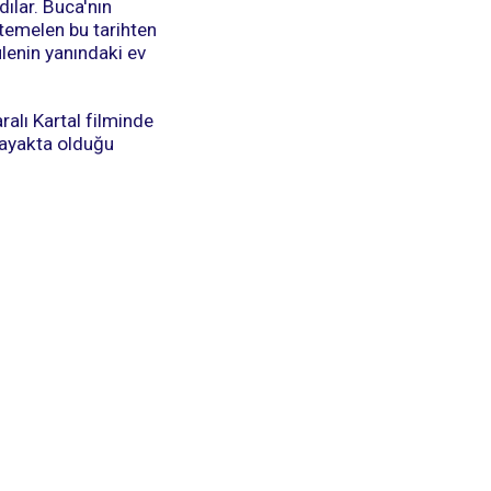
ılar. Buca'nın
uhtemelen bu tarihten
lenin yanındaki ev
ralı Kartal filminde
 ayakta olduğu