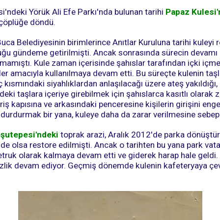
i'ndeki Yörük Ali Efe Parkı'nda bulunan tarihi
Papaz Kulesi'
 çöplüğe döndü.
a Belediyesinin birimlerince Anıtlar Kuruluna tarihi kuleyi 
ğu gündeme getirilmişti. Ancak sonrasında sürecin devamı
ılmamıştı. Kule zaman içerisinde şahıslar tarafından içki içm
ler amacıyla kullanılmaya devam etti. Bu süreçte kulenin taşla
 kısmındaki siyahlıklardan anlaşılacağı üzere ateş yakıldığı, 
eki taşlara içeriye girebilmek için şahıslarca kasıtlı olarak z
riş kapısına ve arkasındaki penceresine kişilerin girişini enge
ı durdurmak bir yana, kuleye daha da zarar verilmesine sebep
şutepesi'ndeki
toprak arazi, Aralık 2012'de parka dönüşt
e olsa restore edilmişti. Ancak o tarihten bu yana park vat
metruk olarak kalmaya devam etti ve giderek harap hale geldi
lirsizlik devam ediyor. Geçmiş dönemde kulenin kafeteryaya çev