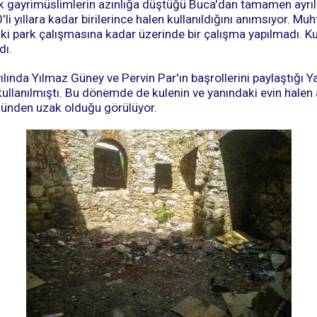
k gayrimüslimlerin azınlığa düştüğü Buca'dan tamamen ayrıld
'li yıllara kadar birilerince halen kullanıldığını anımsıyor. M
aki park çalışmasına kadar üzerinde bir çalışma yapılmadı. Ku
dı.
lında Yılmaz Güney ve Pervin Par'ın başrollerini paylaştığı Ya
kullanılmıştı. Bu dönemde de kulenin ve yanındaki evin halen
ünden uzak olduğu görülüyor.