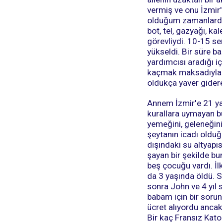
vermiş ve onu İzmir'
olduğum zamanlardan 
bot, tel, gazyağı, k
görevliydi. 10-15 se
yükseldi. Bir süre b
yardımcısı aradığı i
kaçmak maksadıyla 4
oldukça yaver gider
Annem İzmir'e 21 yaş
kurallara uymayan büyü
yemeğini, geleneğini 
şeytanın icadı olduğ
dışındaki su altyap
şayan bir şekilde bu
beş çocuğu vardı. İ
da 3 yaşında öldü. S
sonra John ve 4 yıl
babam için bir soru
ücret alıyordu ancak
Bir kaç Fransız Katol