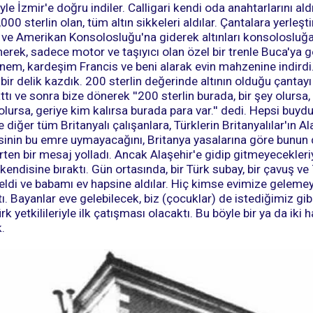
yle İzmir'e doğru indiler. Calligari kendi oda anahtarlarını a
000 sterlin olan, tüm altın sikkeleri aldılar. Çantalara yerleştir
 ve Amerikan Konsolosluğu'na giderek altınları konsolosluğa
rek, sadece motor ve taşıyıcı olan özel bir trenle Buca'ya g
nem, kardeşim Francis ve beni alarak evin mahzenine indird
 bir delik kazdık. 200 sterlin değerinde altının olduğu çantayı
ı ve sonra bize dönerek ''200 sterlin burada, bir şey olursa,
olursa, geriye kim kalırsa burada para var.'' dedi. Hepsi buy
 diğer tüm Britanyalı çalışanlara, Türklerin Britanyalılar'ın A
isinin bu emre uymayacağını, Britanya yasalarına göre bunu
ten bir mesaj yolladı. Ancak Alaşehir'e gidip gitmeyecekleriyl
n kendisine bıraktı. Gün ortasında, bir Türk subay, bir çavuş v
eldi ve babamı ev hapsine aldılar. Hiç kimse evimize gelem
 Bayanlar eve gelebilecek, biz (çocuklar) de istediğimiz gibi
rk yetkilileriyle ilk çatışması olacaktı. Bu böyle bir ya da iki 
.