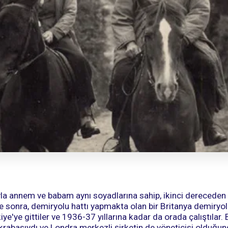
yla annem ve babam aynı soyadlarına sahip, ikinci dereceden 
e sonra, demiryolu hattı yapmakta olan bir Britanya demiryolu
iye'ye gittiler ve 1936-37 yıllarına kadar da orada çalıştılar
akrabasıydı ve Londra merkezli şirketin de yöneticisi olduğu