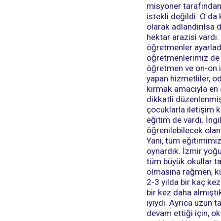
misyoner tarafından 
istekli değildi. O da
olarak adlandırılsa 
hektar arazisi vardı
öğretmenler ayarladı.
öğretmenlerimiz de 
öğretmen ve on-on i
yapan hizmetliler, o
kırmak amacıyla en 
dikkatli düzenlenmiş
çocuklarla iletişim k
eğitim de vardı. İng
öğrenilebilecek olan 
Yani, tüm eğitimimiz
oynardık. İzmir yoğu
tüm büyük okullar t
olmasına rağmen, kup
2-3 yılda bir kaç k
bir kez daha almıştı
iyiydi. Ayrıca uzun 
devam ettiği için, o