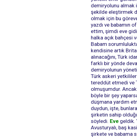
demiryolunu almak i
şekilde eleştirmek 
olmak için bu göreve 
yazdı ve babamın ofi
ettim, şimdi eve gid
halka açık bahçesi v
Babam sorumluluktan
kendisine artık Brit
alınacağını, Türk id
farklı bir yönde dev
demiryolunun yönetic
Türk askeri yetkilil
tereddüt etmedi ve Tü
olmuşumdur. Ancak n
böyle bir şey yapa
düşmana yardım etmek
duydun, işte, bunlara
şirketin sahip olduğ
söyledi.
Eve
geldik.
Avusturyalı, baş kas
şirkete ve babama s