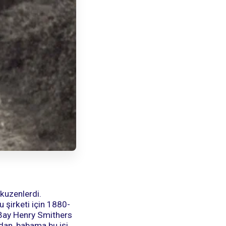
kuzenlerdi.
 şirketi için 1880-
. Bay Henry Smithers
ndan, babama bu işi