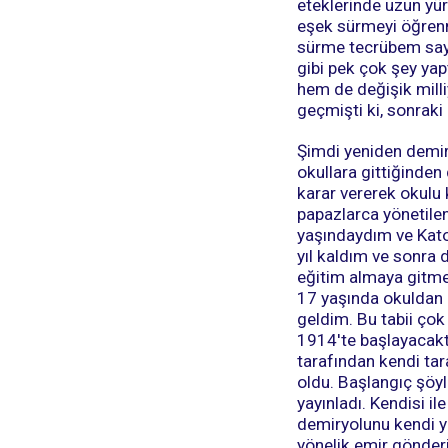
eteklerinde uzun yür
eşek sürmeyi öğrenm
sürme tecrübem saye
gibi pek çok şey yap
hem de değişik milli
geçmişti ki, sonrak
Şimdi yeniden demiry
okullara gittiğinde
karar vererek okulu 
papazlarca yönetile
yaşındaydım ve Kato
yıl kaldım ve sonra
eğitim almaya gitmed
17 yaşında okuldan 
geldim. Bu tabii ço
1914'te başlayacakt
tarafından kendi tar
oldu. Başlangıç şöyl
yayınladı. Kendisi 
demiryolunu kendi y
yönelik emir gönderi