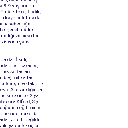
ma 8-9 yaşlarında
ömür stoku, fındık,
rın kaydını tutmakla
 muhasebeciliğe
 bir genel müdür
etmediği ve sıcaktan
pozisyonu şansı
a dar fikirli,
da dilini, parasını,
Türk sultanları
in beş mil kadar
 bulmuştu ve takdire
ekti. Aile vardığında
un süre önce, 2 ya
 sonra Alfred, 3 yıl
ocuğunun eğitiminin
 dönemde makul bir
dar yeterli değildi.
okulu ya da İskoç bir