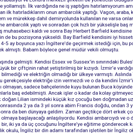
e yollamıştı. İlk vardığında ne iş yaptığını hatırlamıyorum a
ilk hatırladıklarım onun ambarcılık yaptığı. Vagon, araba, k
alem ve mürekkep dahil demiryolunda kullanılan ne varsa onla
ne ambarcılık yaptı ve sonradan çok hızlı bir yükselişle baş
aş muhasebeci kaldı ve sonra Bay Herbert Barfield kendisine
çin de bu pozisyona yükseldi. Bay Barfield kendisini iyi hiss
-5 ay boyunca yazı İngiltere'de geçirmek istediği için, bu 
ek almıştı. Babam böylece genel müdür vekili olmuştu.
ında gelmişti. Kendisi Essex ve Sussex'in sınırındaki Bules'd
k bir çiftçinin rahat yetiştirilmiş bir kızıydı. İzmir'e vardığın
bilmediği ve elektriğin olmadığı bir ülkeye varmıştı. Aslında 
u gerekçesiyle elektriğe izin vermezdi ve o da kendini İzmir'
ısı olmayan, sadece bahçelerinde kuyu bulunan Buca köyünde
nlarla baş edebilmişti. Ancak işler o kadar da kolay gitmeyec
lk doğan Lilian ismindeki küçük kız çocuğu ben doğmadan uz
onrasında 2 ya da 3 yıl sonra abim Francis doğdu, ondan 3 yıl
 sonra da ben dünyaya geldim. Zaman geçtikçe dört erkek ç
n olmaya başlayacağı anlaşılıyordu. Kendisi ambarcıydı ve o
 bir, iki ya da üç çocuğunu İngiltere'ye eğitime gönderecek ka
ik okulu, İngiliz bir din adamı tarafından işletilen bir İngiliz 