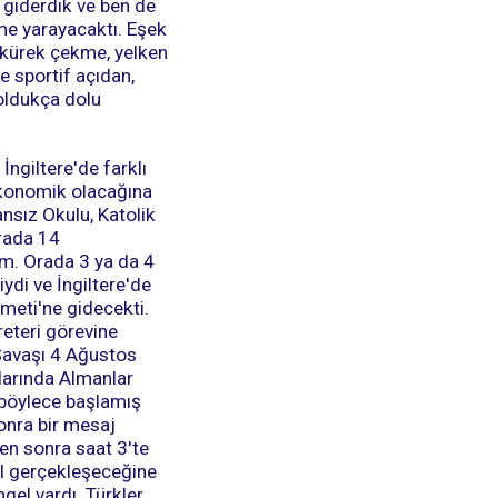
e giderdik ve ben de
me yarayacaktı. Eşek
 kürek çekme, yelken
e sportif açıdan,
 oldukça dolu
İngiltere'de farklı
ekonomik olacağına
nsız Okulu, Katolik
rada 14
m. Orada 3 ya da 4
di ve İngiltere'de
meti'ne gidecekti.
eteri görevine
 Savaşı 4 Ağustos
larında Almanlar
i böylece başlamış
sonra bir mesaj
en sonra saat 3'te
ıl gerçekleşeceğine
gel vardı. Türkler