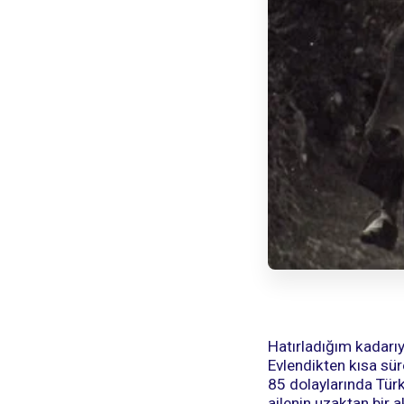
Hatırladığım kadarı
Evlendikten kısa sür
85 dolaylarında Türk
ailenin uzaktan bir 