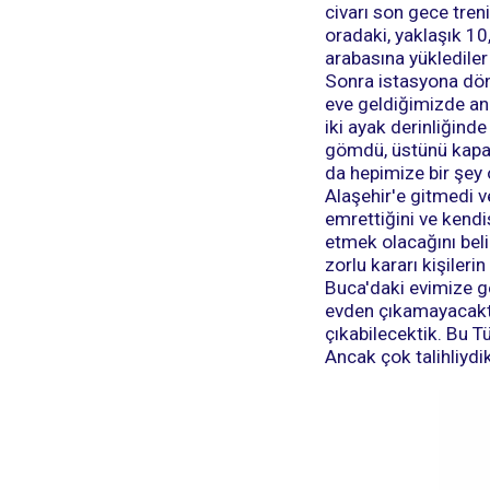
civarı son gece treni
oradaki, yaklaşık 10,
arabasına yüklediler
Sonra istasyona döne
eve geldiğimizde an
iki ayak derinliğinde
gömdü, üstünü kapatt
da hepimize bir şey 
Alaşehir'e gitmedi ve
emrettiğini ve kend
etmek olacağını belir
zorlu kararı kişileri
Buca'daki evimize g
evden çıkamayacaktı.
çıkabilecektik. Bu Tü
Ancak çok talihliydik