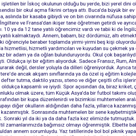
işletilen bir İskoç okulunun olduğu bu yerde, bizi yerel dini
 kendisi bir okul açma fikrini ortaya attı. Buca'da büyük bir ev
da, aslında bir kasaba gibiydi ve on bin civarında nüfusa sahip
. İngiltere ve Fransa'dan ikişer tane öğretmen getirdi ve ayrı
 10 ya da 12 tane yatılı öğrencimiz vardı ve tabii ki de İngili
yatılı kalmaktaydı. Annem, babam, biz dördümüz, altı etmekt
ki öğrenciyle beraber toplamda yirmi-yirmi beş kişi oluyor
da hizmetlisi, hizmetli yardımcıları ve kuyudan su çekmek ya
az bir adam ya da oğlan bulunduruyordu. Okul çok başarılıyd
ti. Oldukça iyi bir eğitim alıyorduk. Sadece Fransız, Rum, A
urarak değil, dersler yoluyla da dilleri öğreniyorduk. Ayrıca 
iltere'de ancak akşam sınıflarında ya da özel iş eğitim kolejl
defter tutma, daktilo yazısı, steno ve diğer çeşitli ofis işler
 oldukça kapsamlı ve iyiydi. Spor açısından da, biraz kriket, 
nluklu olmak üzere, tüm Küçük Asya'da bir futbol takımı olu
arafından bir kupa düzenlenirdi ve bizimkisi muhtemelen aral
ayı diğer okulların aldığından daha fazla, yıllarca kazanmış
ez kazanmıştık. Sonrasında muhtemelen bir sene kaybetmişti
k. Sonraki yıl da iki ya da daha fazla kez elimizde tutmuştu
tatil zamanlarımızda bağımsız olmayı öğrenmiştik. Elbette b
kuldan annem sorumluydu. Yaz tatillerinde bol bol piknik yapar