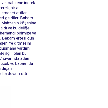
ldı ve mahzene inerek
erek, bir at
 emanet ettiler.
eri geldiler. Babam
i. Mahzenin köşesine
 aldı ve bu deliğe
 herhangi birimize ya
du. Babam ertesi gün
laşehir'e gitmesini
n düşmana yardım
e ilgili olan bu
e 7 civarında adam
eyecek ve babam da
 dışarı
hafta devam etti.