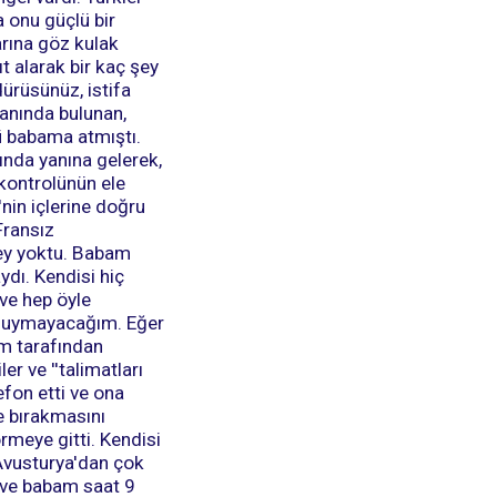
 onu güçlü bir
rına göz kulak
ıt alarak bir kaç şey
ürüsünüz, istifa
yanında bulunan,
kü babama atmıştı.
ında yanına gelerek,
 kontrolünün ele
nin içlerine doğru
Fransız
şey yoktu. Babam
ydı. Kendisi hiç
 ve hep öyle
ve uymayacağım. Eğer
m tarafından
r ve ''talimatları
lefon etti ve ona
e bırakmasını
rmeye gitti. Kendisi
 Avusturya'dan çok
 ve babam saat 9