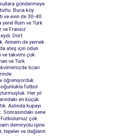
 okullara göndermeye
 tuttu. Buca köy
ti ve evin de 30-40
ca yerel Rum ve Türk
z ve Fransız
eydi. Dört
duk. Annem de yemek
 da ateş için odun
ı ve takvimi çok
lman ve Türk
takvimimizde ticari
erinde
ini öğreniyorduk.
çoğunlukla futbol
şturmuştuk. Her yıl
arındaki en küçük
tık. Aslında kupayı
k. Sonrasındaki sene
k. Futbolumuz çok
abam demiryolu işine
, tepeler ve dağların