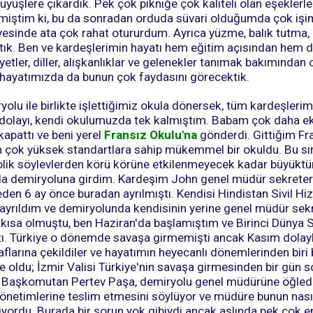
üyüşlere çıkardık. Pek çok pikniğe çok kaliteli olan eşeklerl
iştim ki, bu da sonradan orduda süvari olduğumda çok işi
sinde ata çok rahat otururdum. Ayrıca yüzme, balık tutma,
tık. Ben ve kardeşlerimin hayatı hem eğitim açısından hem d
yetler, diller, alışkanlıklar ve gelenekler tanımak bakımından
i hayatımızda da bunun çok faydasını görecektik.
olu ile birlikte işlettiğimiz okula dönersek, tüm kardeşlerim 
n dolayı, kendi okulumuzda tek kalmıştım. Babam çok daha 
kapattı ve beni yerel
Fransız Okulu'na
gönderdi. Gittiğim Fra
n çok yüksek standartlara sahip mükemmel bir okuldu. Bu sı
lik söylevlerden körü körüne etkilenmeyecek kadar büyüktü
 da demiryoluna girdim. Kardeşim John genel müdür sekreteriy
en 6 ay önce buradan ayrılmıştı. Kendisi Hindistan Sivil Hiz
ayrıldım ve demiryolunda kendisinin yerine genel müdür sekr
k kısa olmuştu, ben Haziran'da başlamıştım ve Birinci Dünya
ı. Türkiye o dönemde savaşa girmemişti ancak Kasım dolay
aflarına çekildiler ve hayatımın heyecanlı dönemlerinden bir
e oldu; İzmir Valisi Türkiye'nin savaşa girmesinden bir gün 
ile Başkomutan Pertev Paşa, demiryolu genel müdürüne öğled
önetimlerine teslim etmesini söylüyor ve müdüre bunun nas
yordu. Burada bir sorun yok gibiydi ancak aslında pek çok en