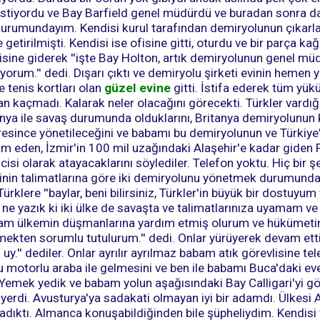
stiyordu ve Bay Barfield genel müdürdü ve buradan sonra da
durumundayım. Kendisi kurul tarafından demiryolunun çıkarla
getirilmişti. Kendisi ise ofisine gitti, oturdu ve bir parça kağ
sine giderek ''işte Bay Holton, artık demiryolunun genel müd
iyorum.'' dedi. Dışarı çıktı ve demiryolu şirketi evinin hemen 
e tenis kortları olan
güzel evine
gitti. İstifa ederek tüm yü
 kaçmadı. Kalarak neler olacağını görecekti. Türkler vardığ
anya ile savaş durumunda olduklarını, Britanya demiryolunun
aresince yönetileceğini ve babamı bu demiryolunun ve Türkiye'
am eden, İzmir'in 100 mil uzağındaki Alaşehir'e kadar giden 
isi olarak atayacaklarını söylediler. Telefon yoktu. Hiç bir 
erinin talimatlarına göre iki demiryolunu yönetmek durumunda
rklere ''baylar, beni bilirsiniz, Türkler'in büyük bir dostuyum
e yazık ki iki ülke de savaşta ve talimatlarınıza uyamam 
rsam ülkemin düşmanlarına yardım etmiş olurum ve hükümeti
ten sorumlu tutulurum.'' dedi. Onlar yürüyerek devam ettile
 uy.'' dediler. Onlar ayrılır ayrılmaz babam atık görevlisine te
u motorlu araba ile gelmesini ve ben ile babamı Buca'daki ev
 Yemek yedik ve babam yolun aşağısındaki Bay Calligari'yi gö
iyerdi. Avusturya'ya sadakati olmayan iyi bir adamdı. Ülkesi
adıktı. Almanca konuşabildiğinden bile şüpheliydim. Kendisi