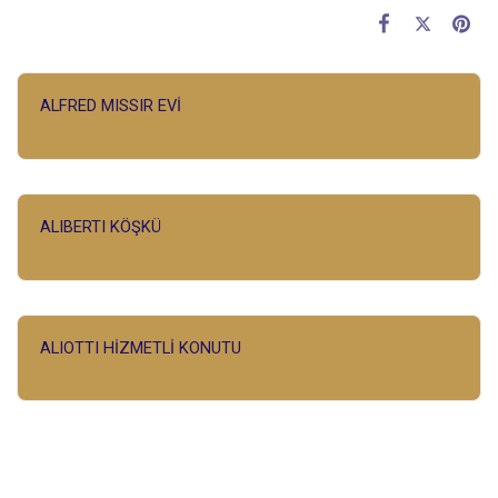
ALFRED MISSIR EVİ
ALIBERTI KÖŞKÜ
ALIOTTI HİZMETLİ KONUTU