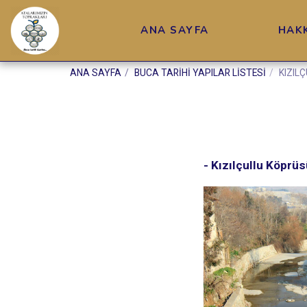
ANA SAYFA
HAK
ANA SAYFA
BUCA TARİHİ YAPILAR LİSTESİ
KIZIL
- Kızılçullu Köprüs