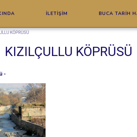
KINDA
İLETİŞİM
BUCA TARİH H
ÇULLU KÖPRÜSÜ
KIZILÇULLU KÖPRÜSÜ
ü -