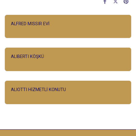
ALFRED MISSIR EVİ
ALIBERTI KÖŞKÜ
ALIOTTI HİZMETLİ KONUTU