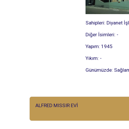
Sahipleri: Diyanet İş
Diğer İsimleri: -
Yapım: 1945
Yıkım: -
Günümüzde: Sağla
ALFRED MISSIR EVİ