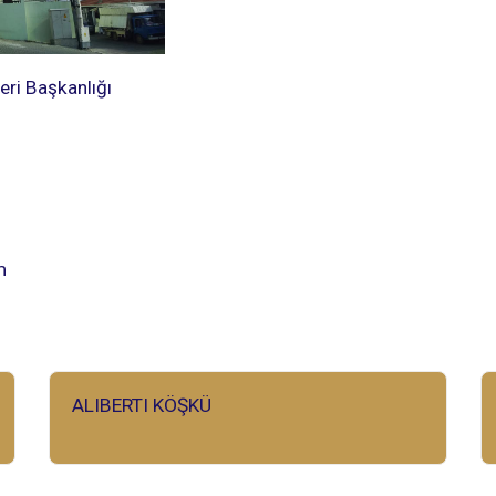
leri Başkanlığı
m
ALIBERTI KÖŞKÜ