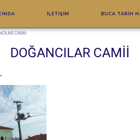
KINDA
İLETİŞİM
BUCA TARİH H
CILAR CAMİİ
DOĞANCILAR CAMİİ
-